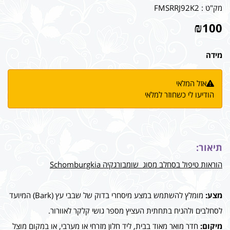
מק"ט :
FMSRRJ92K2
₪
100
מידה
אזל המלאי
הודיעו לי כשחוזר למלאי
תיאור:
הוראות טיפול בסחלב מסוג שומבורגקיה Schomburgkia
מצע:
מומלץ להשתמש במצע מיסחרי בדוק של שבבי עץ (Bark) המיועד
לסחלבים ולהניח בתחתית העציץ מספר גושי קלקר לאוורור.
מיקום:
חדר מואר מאוד בבית, ליד חלון מזרחי או מערבי, או במקום מוצל