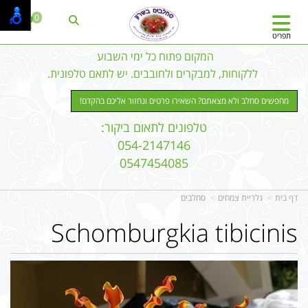
0
תפריט
המקום פתוח כל ימי השבוע
ללקוחות, למבקרים ולחובבים. יש לתאם טלפונית.
מחפשים סחלב ולא מצאתם? השאירו פרטים ונחזור אליכם בהקדם!
טלפונים לתאום ביקור:
054-2147146
0547454085
דף בית
גלריית צמחים
סחלבים
Schomburgkia tibicinis