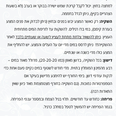
למחצה בחוץ. יכול לקבל קרינת שמש ישירה בבוקר או בערב (לא בשעות
הצהריים בקיץ), ניתן לגדל בחממה.
השקיה:
רק כאשר המצע יבש בפנים ובחוץ (ניתן לבדוק את פנים המצע
בעזרת קיסם), במי ברז רגילים. להשקות עד לזרימת המים מתחתית
העציץ.
ניתן להשאיר צלחת מתחת לעציץ לשעה או שעתיים בלבד
לאחר
ההשקייה!!! ניתן לרסס במים מדי יום על העלים והמצע. יש להחליף את
המצע כולו מדי כשנה או שנתיים.
דישון:
בכל השקייה, בדשן מאוזן (כמו 20-20-20), מדולל מאוד במים –
רבע מהמינון המומלץ בתוית. מדי חודש לשטוף במים נקיים פעם אחת כדי
לנקות עודפי דשן. בימי החורף יש להימנע מדישון בעיקר אם
הטמפרטורות נמוכות. (גם השקייה בחורף מצטמצמת מאד כיוון שאין
התאדות רבה).
פריחה:
כחודש עד חודשיים. תלוי בגיל הצמח ובמספר ענפי הפריחה.
בגמר הפריחה יש להמשיך לטפל בסחלב כרגיל.