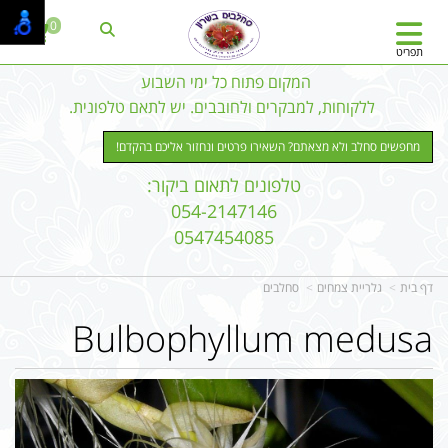
0
תפריט
המקום פתוח כל ימי השבוע
ללקוחות, למבקרים ולחובבים. יש לתאם טלפונית.
מחפשים סחלב ולא מצאתם? השאירו פרטים ונחזור אליכם בהקדם!
טלפונים לתאום ביקור:
054-2147146
0547454085
דף בית
גלריית צמחים
סחלבים
Bulbophyllum medusa