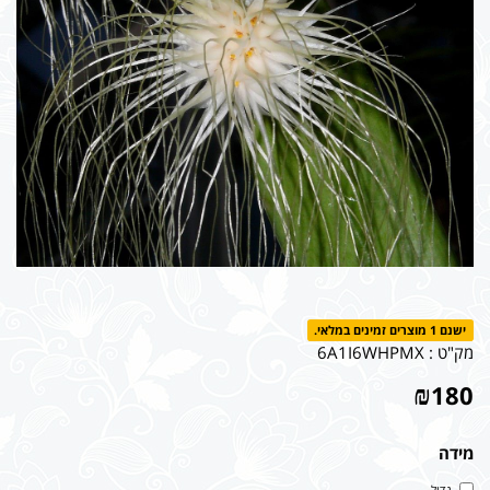
ישנם 1 מוצרים זמינים במלאי.
מק"ט :
6A1I6WHPMX
₪
180
מידה
גדול