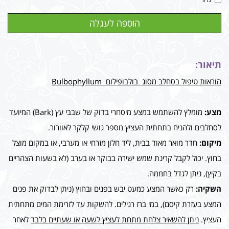
תיאור:
הוראות טיפול בסחלב מסוג בולבופילום Bulbophyllum
מצע:
מומלץ להשתמש במצע מיסחרי בדוק של שבבי עץ (Bark) המיועד
לסחלבים ולהניח בתחתית העציץ מספר גושי קלקר לאוורור.
מיקום:
חדר מואר מאוד בבית, ליד חלון מזרחי או מערבי, או במקום מוצל
בחוץ. יכול לקבל קרינת שמש ישירה בבוקר או בערב (לא בשעות הצהריים
בקיץ), ניתן לגדל בחממה.
השקיה:
רק כאשר המצע כמעט יבש בפנים ובחוץ (ניתן לבדוק את פנים
המצע בעזרת קיסם), במי ברז רגילים. להשקות עד לזרימת המים מתחתית
העציץ.
ניתן להשאיר צלחת מתחת לעציץ לשעה או שעתיים בלבד
לאחר