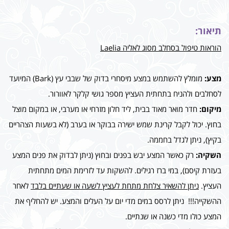
תיאור:
הוראות טיפול בסחלב מסוג לאליה Laelia
מצע:
מומלץ להשתמש במצע מיסחרי בדוק של שבבי עץ (Bark) המיועד
לסחלבים ולהניח בתחתית העציץ מספר גושי קלקר לאוורור.
מיקום:
חדר מואר מאוד בבית, ליד חלון מזרחי או מערבי, או במקום מוצל
בחוץ. יכול לקבל קרינת שמש ישירה בבוקר או בערב (לא בשעות הצהריים
בקיץ), ניתן לגדל בחממה.
השקיה:
רק כאשר המצע יבש בפנים ובחוץ (ניתן לבדוק את פנים המצע
בעזרת קיסם), במי ברז רגילים. להשקות עד לזרימת המים מתחתית
העציץ.
ניתן להשאיר צלחת מתחת לעציץ לשעה או שעתיים בלבד
לאחר
ההשקייה!!! ניתן לרסס במים מדי יום על העלים והמצע. יש להחליף את
המצע כולו מדי כשנה או שנתיים.