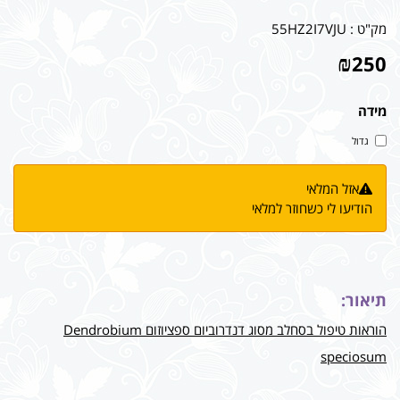
מק"ט :
55HZ2I7VJU
₪
250
מידה
גדול
אזל המלאי
הודיעו לי כשחוזר למלאי
תיאור:
הוראות טיפול בסחלב מסוג דנדרוביום ספציוזום Dendrobium
speciosum