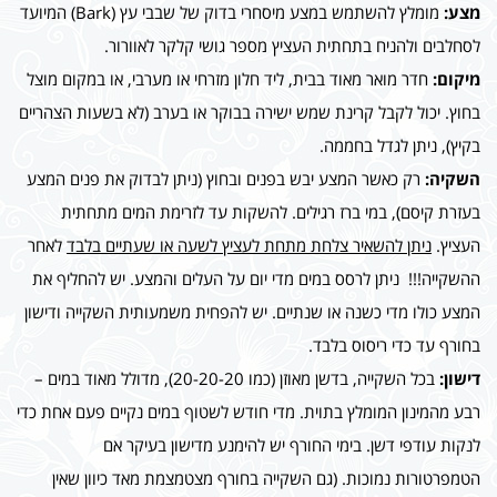
מצע:
מומלץ להשתמש במצע מיסחרי בדוק של שבבי עץ (Bark) המיועד
לסחלבים ולהניח בתחתית העציץ מספר גושי קלקר לאוורור.
מיקום:
חדר מואר מאוד בבית, ליד חלון מזרחי או מערבי, או במקום מוצל
בחוץ. יכול לקבל קרינת שמש ישירה בבוקר או בערב (לא בשעות הצהריים
בקיץ), ניתן לגדל בחממה.
השקיה:
רק כאשר המצע יבש בפנים ובחוץ (ניתן לבדוק את פנים המצע
בעזרת קיסם), במי ברז רגילים. להשקות עד לזרימת המים מתחתית
העציץ.
ניתן להשאיר צלחת מתחת לעציץ לשעה או שעתיים בלבד
לאחר
ההשקייה!!! ניתן לרסס במים מדי יום על העלים והמצע. יש להחליף את
המצע כולו מדי כשנה או שנתיים. יש להפחית משמעותית השקייה ודישון
בחורף עד כדי ריסוס בלבד.
דישון:
בכל השקייה, בדשן מאוזן (כמו 20-20-20), מדולל מאוד במים –
רבע מהמינון המומלץ בתוית. מדי חודש לשטוף במים נקיים פעם אחת כדי
לנקות עודפי דשן. בימי החורף יש להימנע מדישון בעיקר אם
הטמפרטורות נמוכות. (גם השקייה בחורף מצטמצמת מאד כיוון שאין