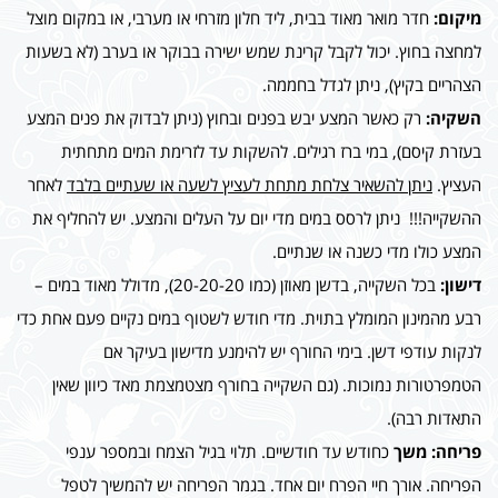
מיקום:
חדר מואר מאוד בבית, ליד חלון מזרחי או מערבי, או במקום מוצל
למחצה בחוץ. יכול לקבל קרינת שמש ישירה בבוקר או בערב (לא בשעות
הצהריים בקיץ), ניתן לגדל בחממה.
השקיה:
רק כאשר המצע יבש בפנים ובחוץ (ניתן לבדוק את פנים המצע
בעזרת קיסם), במי ברז רגילים. להשקות עד לזרימת המים מתחתית
העציץ.
ניתן להשאיר צלחת מתחת לעציץ לשעה או שעתיים בלבד
לאחר
ההשקייה!!! ניתן לרסס במים מדי יום על העלים והמצע. יש להחליף את
המצע כולו מדי כשנה או שנתיים.
דישון:
בכל השקייה, בדשן מאוזן (כמו 20-20-20), מדולל מאוד במים –
רבע מהמינון המומלץ בתוית. מדי חודש לשטוף במים נקיים פעם אחת כדי
לנקות עודפי דשן. בימי החורף יש להימנע מדישון בעיקר אם
הטמפרטורות נמוכות. (גם השקייה בחורף מצטמצמת מאד כיוון שאין
התאדות רבה).
פריחה: משך
כחודש עד חודשיים. תלוי בגיל הצמח ובמספר ענפי
הפריחה. אורך חיי הפרח יום אחד. בגמר הפריחה יש להמשיך לטפל