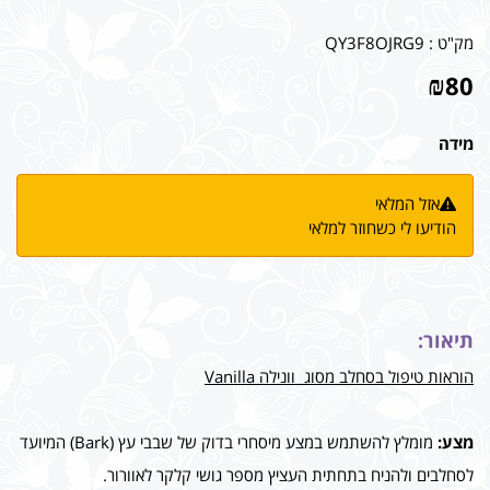
מק"ט :
QY3F8OJRG9
₪
80
מידה
אזל המלאי
הודיעו לי כשחוזר למלאי
תיאור:
הוראות טיפול בסחלב מסוג וונילה Vanilla
מצע:
מומלץ להשתמש במצע מיסחרי בדוק של שבבי עץ (Bark) המיועד
לסחלבים ולהניח בתחתית העציץ מספר גושי קלקר לאוורור.