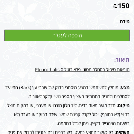
₪
150
מידה
תיאור:
הוראות טיפול בסחלב מסוג פלאורוטליס Pleurothalis
מצע:
מומלץ להשתמש במצע מיסחרי בדוק של שבבי עץ (Bark) המיועד
לסחלבים ולהניח בתחתית העציץ מספר גושי קלקר לאוורור.
מיקום:
חדר מואר מאוד בבית, ליד חלון מזרחי או מערבי, או במקום מוצל
בחוץ (לא בחורף). יכול לקבל קרינת שמש ישירה בבוקר או בערב (לא
בשעות הצהריים בקיץ), ניתן לגדל בחממה.
השקיה:
רק כאשר המצע כמעט יבש בפנים ובחוץ (ניתן לבדוק את פנים