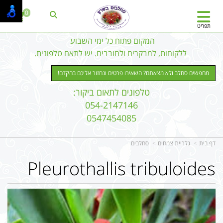
0
תפריט
המקום פתוח כל ימי השבוע
ללקוחות, למבקרים ולחובבים. יש לתאם טלפונית.
מחפשים סחלב ולא מצאתם? השאירו פרטים ונחזור אליכם בהקדם!
טלפונים לתאום ביקור:
054-2147146
0547454085
דף בית
גלריית צמחים
סחלבים
Pleurothallis tribuloides