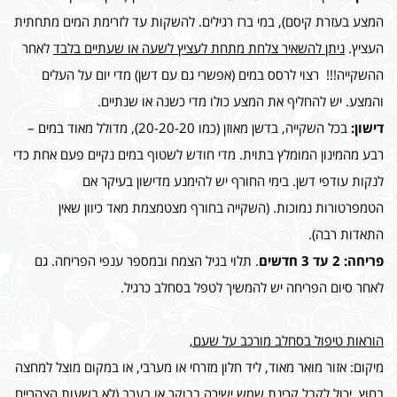
המצע בעזרת קיסם), במי ברז רגילים. להשקות עד לזרימת המים מתחתית
העציץ.
ניתן להשאיר צלחת מתחת לעציץ לשעה או שעתיים בלבד
לאחר
ההשקייה!!! רצוי לרסס במים (אפשרי גם עם דשן) מדי יום על העלים
והמצע. יש להחליף את המצע כולו מדי כשנה או שנתיים.
דישון:
בכל השקייה, בדשן מאוזן (כמו 20-20-20), מדולל מאוד במים –
רבע מהמינון המומלץ בתוית. מדי חודש לשטוף במים נקיים פעם אחת כדי
לנקות עודפי דשן. בימי החורף יש להימנע מדישון בעיקר אם
הטמפרטורות נמוכות. (השקייה בחורף מצטמצמת מאד כיוון שאין
התאדות רבה).
פריחה: 2 עד 3 חדשים
. תלוי בגיל הצמח ובמספר ענפי הפריחה. גם
לאחר סיום הפריחה יש להמשיך לטפל בסחלב כרגיל.
הוראות טיפול בסחלב מורכב על שעם,
מיקום: אזור מואר מאוד, ליד חלון מזרחי או מערבי, או במקום מוצל למחצה
בחוץ. יכול לקבל קרינת שמש ישירה בבוקר או בערב (לא בשעות הצהריים