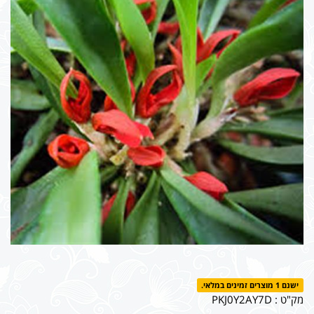
ישנם 1 מוצרים זמינים במלאי.
מק"ט :
PKJ0Y2AY7D