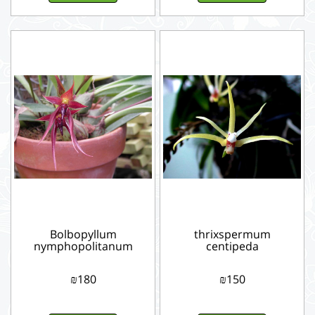
Bolbopyllum
thrixspermum
nymphopolitanum
centipeda
₪
180
₪
150