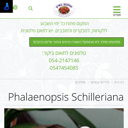
0
תפריט
המקום פתוח כל ימי השבוע
ללקוחות, למבקרים ולחובבים. יש לתאם טלפונית.
מחפשים סחלב ולא מצאתם? השאירו פרטים ונחזור אליכם בהקדם!
טלפונים לתאום ביקור:
054-2147146
0547454085
דף בית
גלריית צמחים
סחלבים
Phalaenopsis Schilleriana