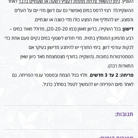
העציץ.
ניתן להשאיר צלחת מתחת לעציץ לשעה או שעתיים בלבד
לאחר
ההשקייה!!! רצוי לרסס במים (אפשרי גם עם דשן) מדי יום על העלים
והמצע. יש להחליף את המצע כולו מדי כשנה או שנתיים.
דישון:
בכל השקייה, בדשן מאוזן (כמו 20-20-20), מדולל מאוד במים –
רבע מהמינון המומלץ בתוית. מדי חודש לשטוף במים נקיים פעם אחת כדי
לנקות עודפי דשן. בימי החורף יש להימנע מדישון בעיקר אם
הטמפרטורות נמוכות. (השקייה בחורף מצטמצמת מאד כיוון שאין
התאדות רבה).
פריחה: 2 עד 3 חדשים
. תלוי בגיל הצמח ובמספר ענפי הפריחה. גם
לאחר סיום הפריחה יש להמשיך לטפל בסחלב כרגיל.
תגובות:
מוצרים דומים: