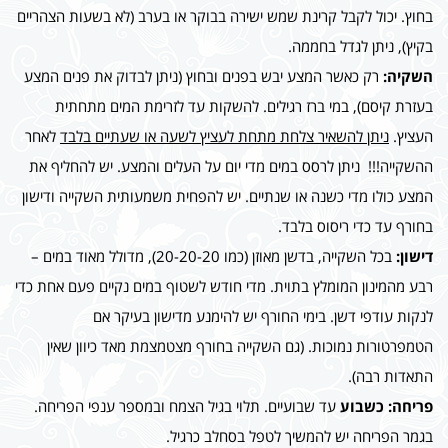
בחוץ. יכול לקבל קרינת שמש ישירה בבוקר או בערב (לא בשעות הצהריים
בקיץ), ניתן לגדל בחממה.
השקיה:
רק כאשר המצע יבש בפנים ובחוץ (ניתן לבדוק את פנים המצע
בעזרת קיסם), במי ברז רגילים. להשקות עד לזרימת המים מתחתית
העציץ.
ניתן להשאיר צלחת מתחת לעציץ לשעה או שעתיים בלבד
לאחר
ההשקייה!!! ניתן לרסס במים מדי יום על העלים והמצע. יש להחליף את
המצע כולו מדי כשנה או שנתיים. יש להפחית משמעותית השקייה ודישון
בחורף עד כדי ריסוס בלבד.
דישון:
בכל השקייה, בדשן מאוזן (כמו 20-20-20), מדולל מאוד במים –
רבע מהמינון המומלץ בתוית. מדי חודש לשטוף במים נקיים פעם אחת כדי
לנקות עודפי דשן. בימי החורף יש להימנע מדישון בעיקר אם
הטמפרטורות נמוכות. (גם השקייה בחורף מצטמצמת מאד כיוון שאין
התאדות רבה).
פריחה: כשבוע
עד שבועיים. תלוי בגיל הצמח ובמספר ענפי הפריחה.
בגמר הפריחה יש להמשיך לטפל בסחלב כרגיל.