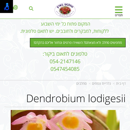
0
תפריט
המקום פתוח כל ימי השבוע
ללקוחות, למבקרים ולחובבים. יש לתאם טלפונית.
מחפשים סחלב ולא מצאתם? השאירו פרטים ונחזור אליכם בהקדם!
טלפונים לתאום ביקור:
054-2147146
0547454085
דף בית
גלריית צמחים
סחלבים
Dendrobium lodigesii