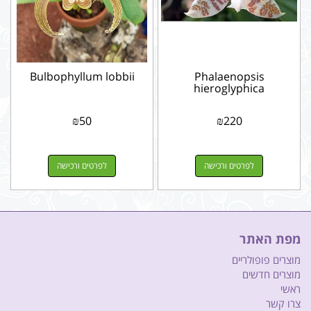
Bulbophyllum lobbii
Phalaenopsis
hieroglyphica
₪
50
₪
220
לפרטים ורכישה
לפרטים ורכישה
מפת האתר
מוצרים פופולריים
מוצרים חדשים
ראשי
צרו קשר