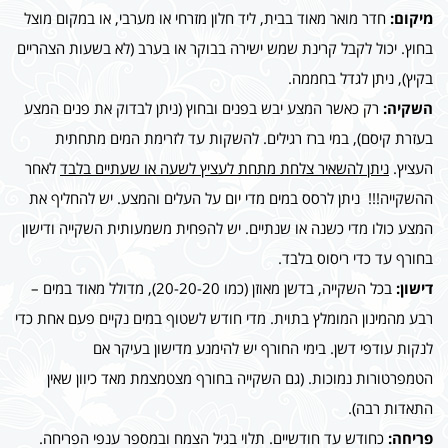
מיקום:
חדר מואר מאוד בבית, ליד חלון מזרחי או מערבי, או במקום מוצל
בחוץ. יכול לקבל קרינת שמש ישירה בבוקר או בערב (לא בשעות הצהריים
בקיץ), ניתן לגדל בחממה.
השקיה:
רק כאשר המצע יבש בפנים ובחוץ (ניתן לבדוק את פנים המצע
בעזרת קיסם), במי ברז רגילים. להשקות עד לזרימת המים מתחתית
העציץ.
ניתן להשאיר צלחת מתחת לעציץ לשעה או שעתיים בלבד
לאחר
ההשקייה!!! ניתן לרסס במים מדי יום על העלים והמצע. יש להחליף את
המצע כולו מדי כשנה או שנתיים. יש להפחית משמעותית השקייה ודישון
בחורף עד כדי ריסוס בלבד.
דישון:
בכל השקייה, בדשן מאוזן (כמו 20-20-20), מדולל מאוד במים –
רבע מהמינון המומלץ בתוית. מדי חודש לשטוף במים נקיים פעם אחת כדי
לנקות עודפי דשן. בימי החורף יש להימנע מדישון בעיקר אם
הטמפרטורות נמוכות. (גם השקייה בחורף מצטמצמת מאד כיוון שאין
התאדות רבה).
פריחה:
כחודש עד חודשיים. תלוי בגיל הצמח ובמספר ענפי הפריחה.