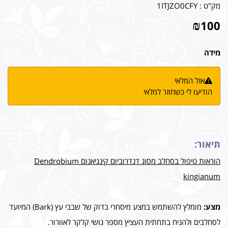
מק"ט :
1ITJZO0CFY
₪
100
מידה
אזל המלאי
הודיעו לי כשחוזר למלאי
תיאור:
הוראות טיפול בסחלב מסוג דנדרוביום קינגיאנום Dendrobium
kingianum
מצע:
מומלץ להשתמש במצע מיסחרי בדוק של שבבי עץ (Bark) המיועד
לסחלבים ולהניח בתחתית העציץ מספר גושי קלקר לאוורור.