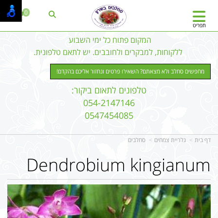
0
תפריט
המקום פתוח כל ימי השבוע
ללקוחות, למבקרים ולחובבים. יש לתאם טלפונית.
מחפשים סחלב ולא מצאתם? השאירו פרטים ונחזור אליכם בהקדם!
טלפונים לתאום ביקור:
054-2147146
0547454085
דף בית
גלריית צמחים
סחלבים
Dendrobium kingianum