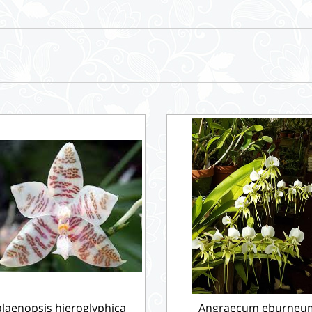
laenopsis hieroglyphica
Angraecum eburneu