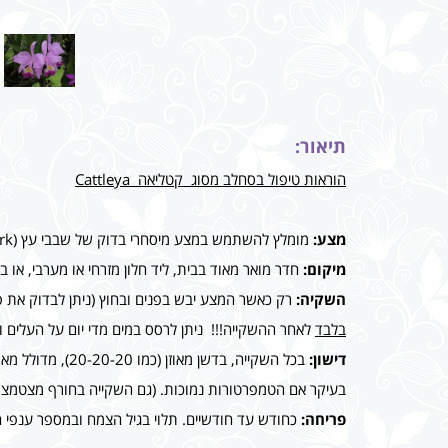
תיאור:
הוראות טיפול בסחלב מסוג קטליאה Cattleya
מצע:
מומלץ להשתמש במצע מיסחרי בדוק של שבבי עץ (Bark) המיועד לסחלבים ולהניח בתחתית העציץ מספר גושי קלקר לאוורור.
מיקום:
חדר מואר מאוד בבית, ליד חלון מזרחי או מערבי, או
השקיה:
רק כאשר המצע יבש בפנים ובחוץ (ניתן לבדוק את 
בלבד
לאחר ההשקייה!!! ניתן לרסס במים מדי יום על העלים ו
דישון:
בכל השקייה, בד
בעיקר אם הטמפרטורות נמוכות. (גם השקייה בחורף מצטמצמת
פריחה:
כחודש עד חודשיים. תלוי בגיל הצמח ובמספר ענפי 