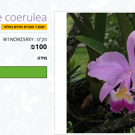
e coerulea
ישנם 1 מוצרים זמינים במלאי.
מק"ט :
W1NCWZ5RXY
₪
100
מידה