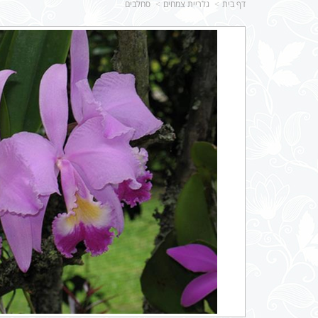
דף בית
גלריית צמחים
סחלבים