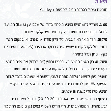
תיאור:
הוראות טיפול בסחלב מסוג קטליאה Cattleya
מצע:
מומלץ להשתמש במצע מיסחרי בדוק של שבבי עץ (Bark) המיועד
לסחלבים ולהניח בתחתית העציץ מספר גושי קלקר לאוורור.
מיקום:
חדר מואר מאוד בבית, ליד חלון מזרחי או מערבי, או במקום מוצל
בחוץ. יכול לקבל קרינת שמש ישירה בבוקר או בערב (לא בשעות הצהריים
בקיץ), ניתן לגדל בחממה.
השקיה:
רק כאשר המצע יבש בפנים ובחוץ (ניתן לבדוק את פנים המצע
בעזרת קיסם), במי ברז רגילים. להשקות עד לזרימת המים מתחתית
העציץ.
ניתן להשאיר צלחת מתחת לעציץ לשעה או שעתיים בלבד
לאחר
ההשקייה!!! ניתן לרסס במים מדי יום על העלים והמצע. יש להחליף את
המצע כולו מדי כשנה או שנתיים.
דישון:
בכל השקייה, בדשן מאוזן (כמו 20-20-20), מדולל מאוד במים –
רבע מהמינון המומלץ בתוית. מדי חודש לשטוף במים נקיים פעם אחת כדי