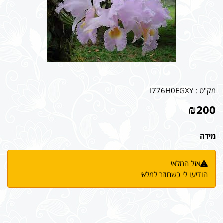
מק"ט :
I776H0EGXY
₪
200
מידה
אזל המלאי
הודיעו לי כשחוזר למלאי