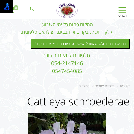
0
תפריט
המקום פתוח כל ימי השבוע
ללקוחות, למבקרים ולחובבים. יש לתאם טלפונית.
מחפשים סחלב ולא מצאתם? השאירו פרטים ונחזור אליכם בהקדם!
טלפונים לתאום ביקור:
054-2147146
0547454085
דף בית
גלריית צמחים
סחלבים
Cattleya schroederae