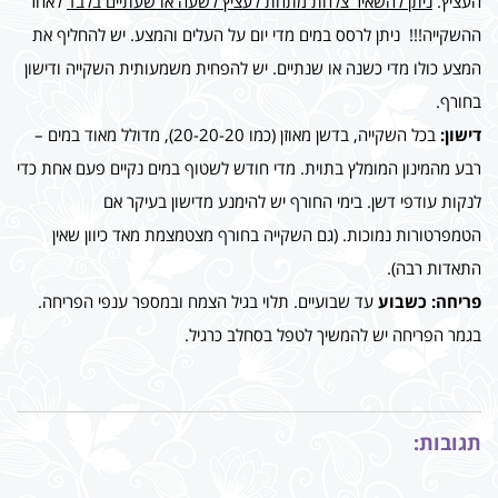
העציץ.
ניתן להשאיר צלחת מתחת לעציץ לשעה או שעתיים בלבד
לאחר
ההשקייה!!! ניתן לרסס במים מדי יום על העלים והמצע. יש להחליף את
המצע כולו מדי כשנה או שנתיים. יש להפחית משמעותית השקייה ודישון
בחורף.
דישון:
בכל השקייה, בדשן מאוזן (כמו 20-20-20), מדולל מאוד במים –
רבע מהמינון המומלץ בתוית. מדי חודש לשטוף במים נקיים פעם אחת כדי
לנקות עודפי דשן. בימי החורף יש להימנע מדישון בעיקר אם
הטמפרטורות נמוכות. (גם השקייה בחורף מצטמצמת מאד כיוון שאין
התאדות רבה).
פריחה: כשבוע
עד שבועיים. תלוי בגיל הצמח ובמספר ענפי הפריחה.
בגמר הפריחה יש להמשיך לטפל בסחלב כרגיל.
תגובות: