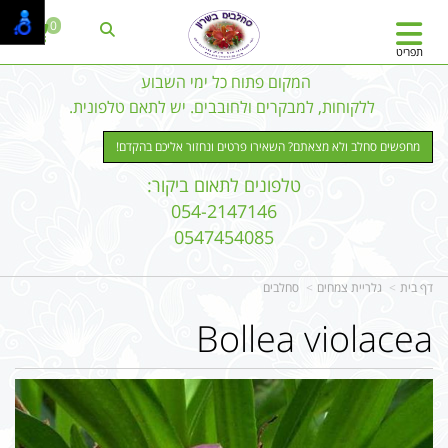
0
תפריט
המקום פתוח כל ימי השבוע
ללקוחות, למבקרים ולחובבים. יש לתאם טלפונית.
מחפשים סחלב ולא מצאתם? השאירו פרטים ונחזור אליכם בהקדם!
טלפונים לתאום ביקור:
054-2147146
0547454085
דף בית
גלריית צמחים
סחלבים
Bollea violacea